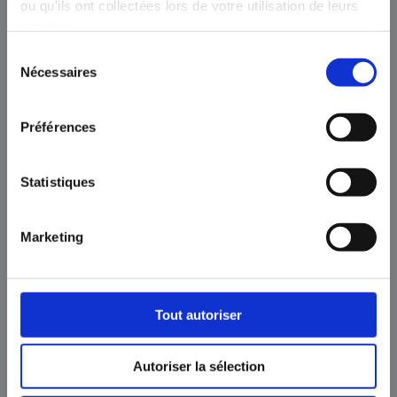
ou qu'ils ont collectées lors de votre utilisation de leurs
services.
Sélection
Nécessaires
du
consentement
Préférences
Statistiques
Elaboration d’annonce SUVA et PRC pour envoi aux
autorités
Marketing
Coordination avec les bureau d’expertise
Mise en place de confinements et travail en zone
confinée
Tout autoriser
Assainissement sur site ou dans notre station fixe
Mise en fûts étanches
Autoriser la sélection
Conditionnement et évacuation des déchets