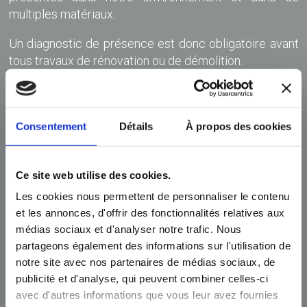
multiples matériaux.
Un diagnostic de présence est donc obligatoire avant
tous travaux de rénovation ou de démolition.
En cas de résultat positif, les travaux sur les matériaux
contaminés doivent impérativement être réalisés par
une entreprise agréée par les autorités.
Consentement
Détails
À propos des cookies
Depuis Janvier 2018, nos techniciens spécialisés ont
réussi avec succès la formation et certification « ETI-
Ce site web utilise des cookies.
CSFA Assainissement des PCB et HAP sous
Les cookies nous permettent de personnaliser le contenu
confinement ».
et les annonces, d'offrir des fonctionnalités relatives aux
médias sociaux et d'analyser notre trafic. Nous
partageons également des informations sur l'utilisation de
notre site avec nos partenaires de médias sociaux, de
publicité et d'analyse, qui peuvent combiner celles-ci
avec d'autres informations que vous leur avez fournies