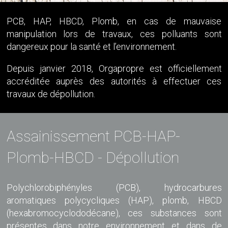
PCB, HAP, HBCD, Plomb, en cas de mauvaise
manipulation lors de travaux, ces polluants sont
dangereux pour la santé et l’environnement.
Depuis janvier 2018, Orgapropre est officiellement
accréditée auprès des autorités à effectuer ces
travaux de dépollution.
Assainissement PCB-HAP-
Plomb-HBCD - Dépollution
Polychlorobiphényles (PCB), hydrocarbures
aromatiques polycycliques (HAP), plomb, HBCD
(hexabromocyclododécane), ces substances sont
présentes dans notre environnement et dans de